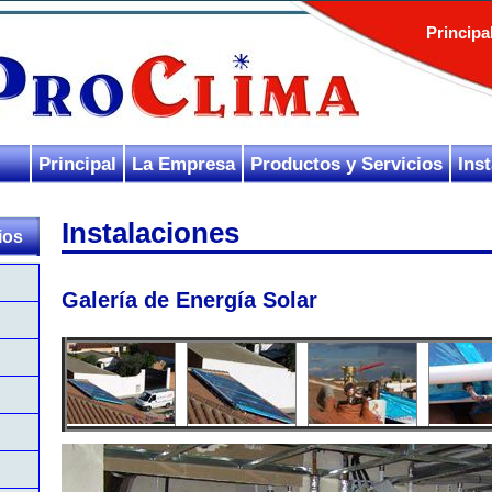
Principa
Principal
La Empresa
Productos y Servicios
Ins
Instalaciones
ios
Galería de Energía Solar