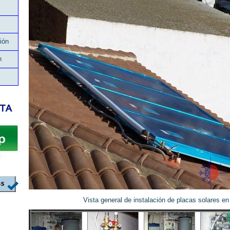
ión
n
Vista general de instalación de placas solares en 