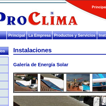
Principa
Principal
La Empresa
Productos y Servicios
Ins
Instalaciones
ios
Galería de Energía Solar