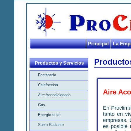
Principal
La Emp
Productos
Productos y Servicios
Fontanería
Calefacción
Aire Ac
Aire Acondicionado
Gas
En Proclima
tanto en vi
Energía solar
empresas. G
Suelo Radiante
es posible 