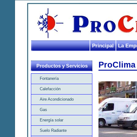
Principal
La Emp
ProClima 
Productos y Servicios
Fontanería
Calefacción
Aire Acondicionado
Gas
Energía solar
Suelo Radiante